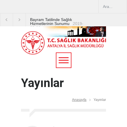
Bayram Tatilinde Sağlık
Hizmetlerinin Sunumu
|
2019-
08-09
2019 YILI TEMMUZ AYI
DİYALİZ MERKEZLERİ
CİHAZ ARTIRIMLARI
|
2019-
07-31
Terapötik Aferez Merkezleri
ve Üniteleri Hakkında
Yönetmelik
|
2019-07-31
Yayınlar
Teletıp ve Teleradyoloji Birimi
Genelgesi 2019/16
|
2019-
07-31
Anasayfa
Yayınlar
Yoğun Bakım Servislerinde
Hasta Ziyareti Uygulamaları
|
2019-06-26