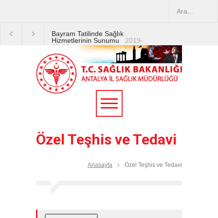
Bayram Tatilinde Sağlık
Hizmetlerinin Sunumu
|
2019-
08-09
2019 YILI TEMMUZ AYI
DİYALİZ MERKEZLERİ
CİHAZ ARTIRIMLARI
|
2019-
07-31
Terapötik Aferez Merkezleri
ve Üniteleri Hakkında
Yönetmelik
|
2019-07-31
Özel Teşhis ve Tedavi
Teletıp ve Teleradyoloji Birimi
Genelgesi 2019/16
|
2019-
07-31
Anasayfa
Özel Teşhis ve Tedavi
Yoğun Bakım Servislerinde
Hasta Ziyareti Uygulamaları
|
2019-06-26