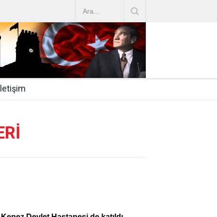
AZ ARTIRIMLARI
|
2019-07-31
esi 2019/16
|
2019-07-31
nda Çalıştırma Talep
|
2019-06-26
İletişim
 Hasta
|
2019-06-19
Mİ
|
2019-06-12
ERİ
 Kepez Devlet Hastanesi de katıldı.