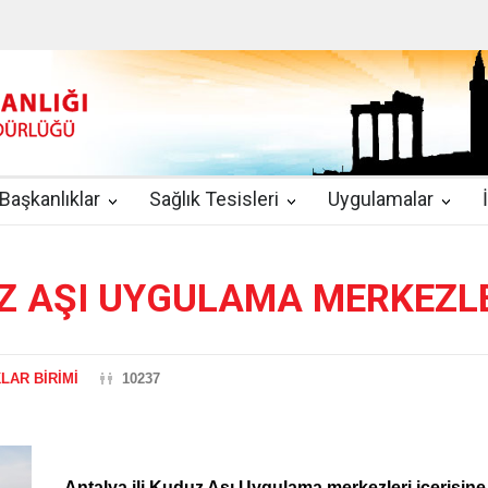
u
|
2019-08-09
2019 YILI TEMMUZ AYI DİYALİZ MERKEZLERİ CİH
kında Yönetmelik
|
2019-07-31
Teletıp ve Teleradyoloji Birimi Genelg
gulamaları
|
2019-06-26
Uzman Hekimlerin Pratisyen Hekim Kadrosu
Başkanlıklar
Sağlık Tesisleri
Uygulamalar
2019-06-21
2019/10 Nolu Sağlık Bakanlığı Genelgesi ile 3. Basamak
EZLERİ
|
2019-06-18
ETKİLİ İLETİŞİM VE ÖFKE KONTROLÜ EĞİTİ
UZ AŞI UYGULAMA MERKEZL
LAR BİRİMİ
10237
Antalya ili Kuduz Aşı Uygulama merkezleri içerisine