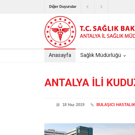
Diğer Duyurular
Bayram Tatilinde Sağlık Hizmetlerinin Sunum
Terapötik Aferez Merkezleri ve Üniteleri Hak
Yoğun Bakım Servislerinde Hasta Ziyareti Uy
Anasayfa
Sağlık Müdürlüğü
Kişisel Sağlık Verileri Hakkında Yönetmelik
|
ANTALYA İLİ KUDUZ AŞI UYGULAMA MERK
ANTALYA İLİ KUD
18 Haz 2019
BULAŞICI HASTALIK