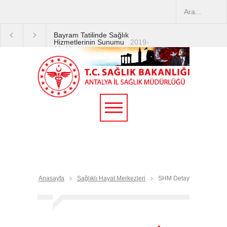
Bayram Tatilinde Sağlık
Hizmetlerinin Sunumu
|
2019-
08-09
2019 YILI TEMMUZ AYI
DİYALİZ MERKEZLERİ
CİHAZ ARTIRIMLARI
|
2019-
07-31
Terapötik Aferez Merkezleri
ve Üniteleri Hakkında
Yönetmelik
|
2019-07-31
Teletıp ve Teleradyoloji Birimi
Genelgesi 2019/16
|
2019-
07-31
Anasayfa
Sağlıklı Hayat Merkezleri
SHM Detay
Yoğun Bakım Servislerinde
Hasta Ziyareti Uygulamaları
|
2019-06-26