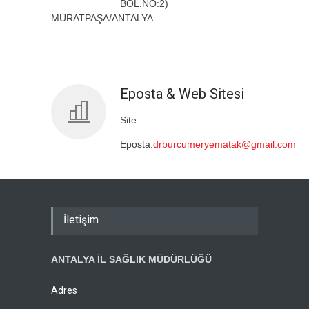
BÖL.NO:2)
MURATPAŞA/ANTALYA
Eposta & Web Sitesi
Site:
Eposta:
drburcumeryematak@gmail.com
İletişim
ANTALYA İL SAĞLIK MÜDÜRLÜĞÜ
Adres