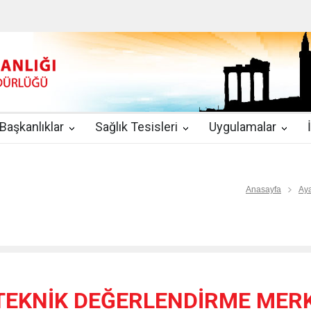
u
|
2019-08-09
2019 YILI TEMMUZ AYI DİYALİZ MERKEZLERİ CİH
kında Yönetmelik
|
2019-07-31
Teletıp ve Teleradyoloji Birimi Genelg
gulamaları
|
2019-06-26
Uzman Hekimlerin Pratisyen Hekim Kadrosu
Başkanlıklar
Sağlık Tesisleri
Uygulamalar
2019-06-21
2019/10 Nolu Sağlık Bakanlığı Genelgesi ile 3. Basamak
EZLERİ
|
2019-06-18
ETKİLİ İLETİŞİM VE ÖFKE KONTROLÜ EĞİTİ
Anasayfa
Aya
TEKNİK DEĞERLENDİRME MERK