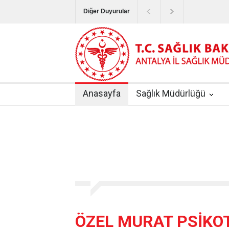
Diğer Duyurular
Bayram Tatilinde Sağlık Hizmetlerinin Sunum
Terapötik Aferez Merkezleri ve Üniteleri Hak
Yoğun Bakım Servislerinde Hasta Ziyareti Uy
Anasayfa
Sağlık Müdürlüğü
Kişisel Sağlık Verileri Hakkında Yönetmelik
|
ANTALYA İLİ KUDUZ AŞI UYGULAMA MERK
ÖZEL MURAT PSİKO