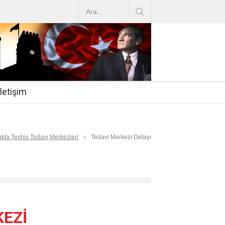
AZ ARTIRIMLARI
|
2019-07-31
esi 2019/16
|
2019-07-31
nda Çalıştırma Talep
|
2019-06-26
İletişim
 Hasta
|
2019-06-19
Mİ
|
2019-06-12
kta Teşhis Tedavi Merkezleri
Tedavi Merkezi Detayı
EZİ