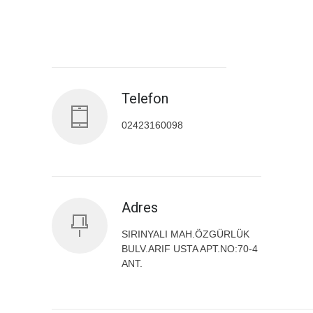
Antalya İl Sağlık Müdürlüğü
Telefon
02423160098
Adres
SIRINYALI MAH.ÖZGÜRLÜK
BULV.ARIF USTA APT.NO:70-4
ANT.