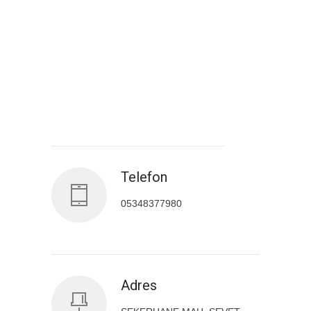
Antalya İl Sağlık Müdürlüğü
Telefon
05348377980
Adres