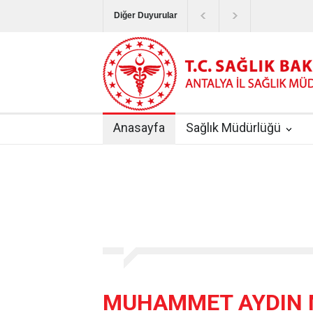
Diğer Duyurular
Bayram Tatilinde Sağlık Hizmetlerinin Sunum
Terapötik Aferez Merkezleri ve Üniteleri Hak
Yoğun Bakım Servislerinde Hasta Ziyareti Uy
Anasayfa
Sağlık Müdürlüğü
Kişisel Sağlık Verileri Hakkında Yönetmelik
|
ANTALYA İLİ KUDUZ AŞI UYGULAMA MERK
MUHAMMET AYDIN 