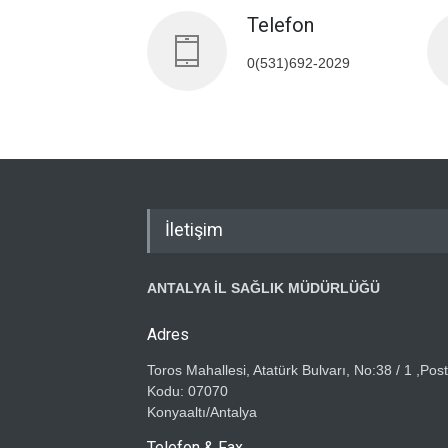
Telefon
0(531)692-2029
İletişim
ANTALYA İL SAĞLIK MÜDÜRLÜĞÜ
Adres
Toros Mahallesi, Atatürk Bulvarı, No:38 / 1 ,Pos
Kodu: 07070
Konyaaltı/Antalya
Telefon & Fax