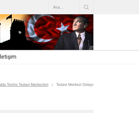
AZ ARTIRIMLARI
|
2019-07-31
esi 2019/16
|
2019-07-31
nda Çalıştırma Talep
|
2019-06-26
İletişim
 Hasta
|
2019-06-19
Mİ
|
2019-06-12
kta Teşhis Tedavi Merkezleri
Tedavi Merkezi Detayı