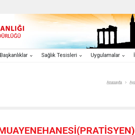
u
|
2019-08-09
2019 YILI TEMMUZ AYI DİYALİZ MERKEZLERİ CİH
kında Yönetmelik
|
2019-07-31
Teletıp ve Teleradyoloji Birimi Genelg
gulamaları
|
2019-06-26
Uzman Hekimlerin Pratisyen Hekim Kadrosu
Başkanlıklar
Sağlık Tesisleri
Uygulamalar
2019-06-21
2019/10 Nolu Sağlık Bakanlığı Genelgesi ile 3. Basamak
EZLERİ
|
2019-06-18
ETKİLİ İLETİŞİM VE ÖFKE KONTROLÜ EĞİTİ
Anasayfa
Aya
MUAYENEHANESİ(PRATİSYEN)