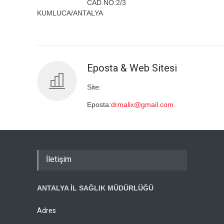
CAD.NO:2/3
KUMLUCA/ANTALYA
Eposta & Web Sitesi
Site:
Eposta:
drmalix@gmail.com
İletişim
ANTALYA İL SAĞLIK MÜDÜRLÜĞÜ
Adres