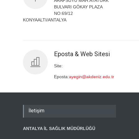
ARAPSUYU MAH.ATATÜRK
BULVARI GÖKAY PLAZA
NO:69/12
KONYAALTI/ANTALYA
Eposta & Web Sitesi
Site:
Eposta:
ayegin@akdeniz.edu.tr
İletişim
ANTALYA İL SAĞLIK MÜDÜRLÜĞÜ