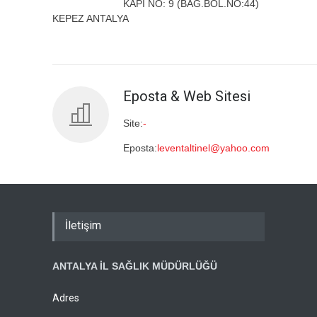
KAPI NO: 9 (BAĞ.BÖL.NO:44)
KEPEZ ANTALYA
Eposta & Web Sitesi
Site:
-
Eposta:
leventaltinel@yahoo.com
İletişim
ANTALYA İL SAĞLIK MÜDÜRLÜĞÜ
Adres