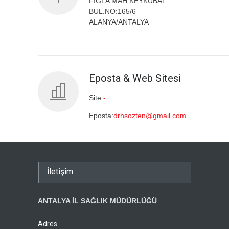
FIGLA MAH.KEYKUBAT
BUL.NO:165/6
ALANYA/ANTALYA
Eposta & Web Sitesi
Site:
-
Eposta:
drhsozten@gmail.com
İletişim
ANTALYA İL SAĞLIK MÜDÜRLÜĞÜ
Adres