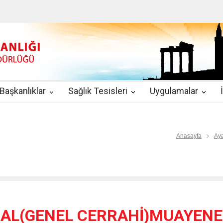
u
|
2019-08-09
2019 YILI TEMMUZ AYI DİYALİZ MERKEZLERİ CİH
kında Yönetmelik
|
2019-07-31
Teletıp ve Teleradyoloji Birimi Genelg
gulamaları
|
2019-06-26
Uzman Hekimlerin Pratisyen Hekim Kadrosu
Başkanlıklar
Sağlık Tesisleri
Uygulamalar
2019-06-21
2019/10 Nolu Sağlık Bakanlığı Genelgesi ile 3. Basamak
EZLERİ
|
2019-06-18
ETKİLİ İLETİŞİM VE ÖFKE KONTROLÜ EĞİTİ
Anasayfa
Aya
AL(GENEL CERRAHİ)MUAYEN