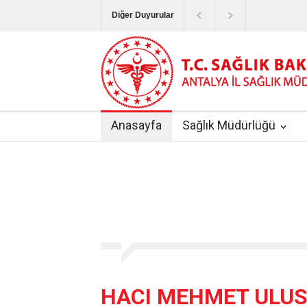
Diğer Duyurular
Bayram Tatilinde Sağlık Hizmetlerinin Sunum
Terapötik Aferez Merkezleri ve Üniteleri Hak
Yoğun Bakım Servislerinde Hasta Ziyareti Uy
Anasayfa
Sağlık Müdürlüğü
Kişisel Sağlık Verileri Hakkında Yönetmelik
|
ANTALYA İLİ KUDUZ AŞI UYGULAMA MERK
HACI MEHMET ULUS