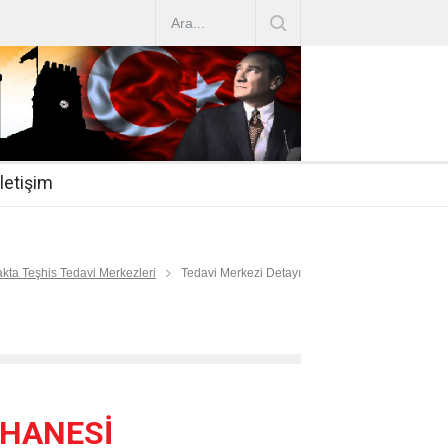
AZ ARTIRIMLARI
|
2019-07-31
esi 2019/16
|
2019-07-31
nda Çalıştırma Talep
|
2019-06-26
İletişim
 Hasta
|
2019-06-19
Mİ
|
2019-06-12
kta Teşhis Tedavi Merkezleri
Tedavi Merkezi Detayı
EHANESİ