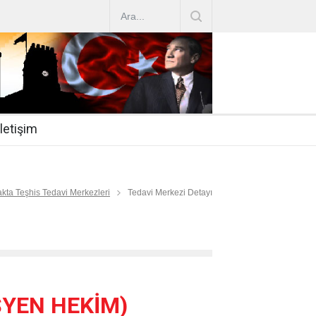
AZ ARTIRIMLARI
|
2019-07-31
esi 2019/16
|
2019-07-31
nda Çalıştırma Talep
|
2019-06-26
İletişim
 Hasta
|
2019-06-19
Mİ
|
2019-06-12
kta Teşhis Tedavi Merkezleri
Tedavi Merkezi Detayı
YEN HEKİM)