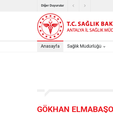
Diğer Duyurular
Bayram Tatilinde Sağlık Hizmetlerinin Sunum
Terapötik Aferez Merkezleri ve Üniteleri Hak
Yoğun Bakım Servislerinde Hasta Ziyareti Uy
Anasayfa
Sağlık Müdürlüğü
Kişisel Sağlık Verileri Hakkında Yönetmelik
|
ANTALYA İLİ KUDUZ AŞI UYGULAMA MERK
GÖKHAN ELMABAŞO