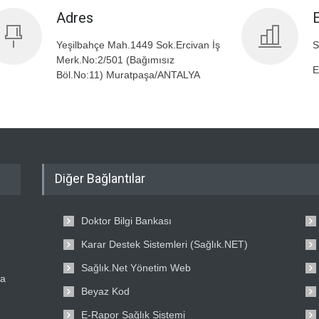
Adres
Yeşilbahçe Mah.1449 Sok.Ercivan İş
S
Merk.No:2/501 (Bağımısız
E
Böl.No:11) Muratpaşa/ANTALYA
Diğer Bağlantılar
Doktor Bilgi Bankası
Karar Destek Sistemleri (Sağlık.NET)
Sağlık.Net Yönetim Web
ta
Beyaz Kod
E-Rapor Sağlık Sistemi