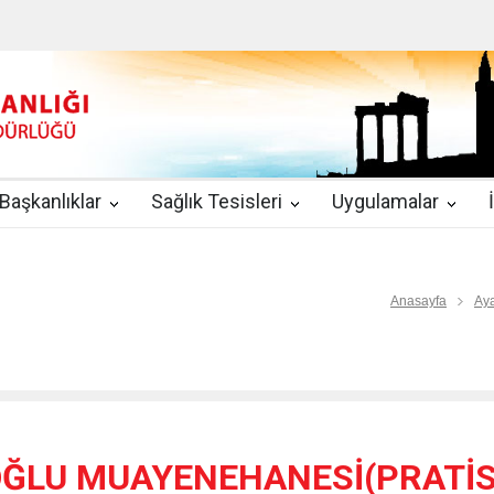
u
|
2019-08-09
2019 YILI TEMMUZ AYI DİYALİZ MERKEZLERİ CİH
kında Yönetmelik
|
2019-07-31
Teletıp ve Teleradyoloji Birimi Genelg
gulamaları
|
2019-06-26
Uzman Hekimlerin Pratisyen Hekim Kadrosu
Başkanlıklar
Sağlık Tesisleri
Uygulamalar
2019-06-21
2019/10 Nolu Sağlık Bakanlığı Genelgesi ile 3. Basamak
EZLERİ
|
2019-06-18
ETKİLİ İLETİŞİM VE ÖFKE KONTROLÜ EĞİTİ
Anasayfa
Aya
ĞLU MUAYENEHANESİ(PRATİS