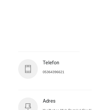
Antalya İl Sağlık Müdürlüğü
Telefon
05364396621
Adres