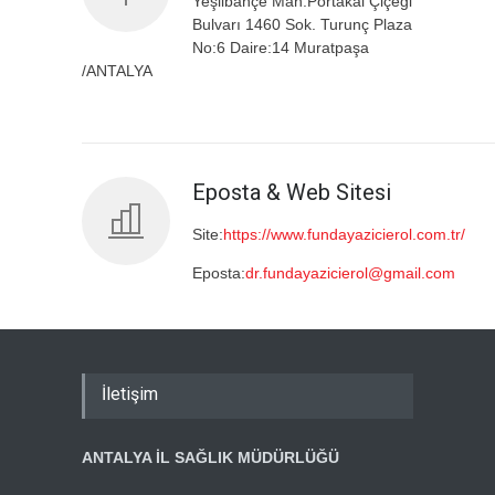
Yeşilbahçe Mah.Portakal Çiçeği
Bulvarı 1460 Sok. Turunç Plaza
No:6 Daire:14 Muratpaşa
/ANTALYA
Eposta & Web Sitesi
Site:
https://www.fundayazicierol.com.tr/
Eposta:
dr.fundayazicierol@gmail.com
İletişim
ANTALYA İL SAĞLIK MÜDÜRLÜĞÜ