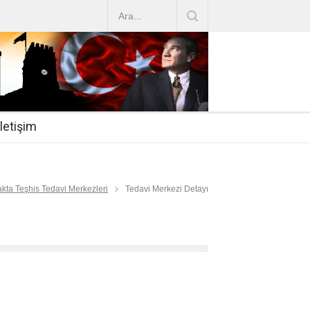
AZ ARTIRIMLARI
|
2019-07-31
esi 2019/16
|
2019-07-31
nda Çalıştırma Talep
|
2019-06-26
İletişim
 Hasta
|
2019-06-19
Mİ
|
2019-06-12
kta Teşhis Tedavi Merkezleri
Tedavi Merkezi Detayı