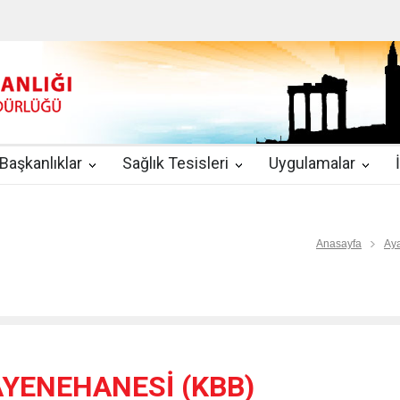
u
|
2019-08-09
2019 YILI TEMMUZ AYI DİYALİZ MERKEZLERİ CİH
kında Yönetmelik
|
2019-07-31
Teletıp ve Teleradyoloji Birimi Genelg
gulamaları
|
2019-06-26
Uzman Hekimlerin Pratisyen Hekim Kadrosu
Başkanlıklar
Sağlık Tesisleri
Uygulamalar
2019-06-21
2019/10 Nolu Sağlık Bakanlığı Genelgesi ile 3. Basamak
EZLERİ
|
2019-06-18
ETKİLİ İLETİŞİM VE ÖFKE KONTROLÜ EĞİTİ
Anasayfa
Aya
YENEHANESİ (KBB)