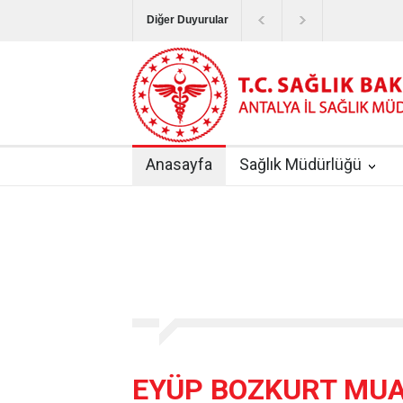
Diğer Duyurular
Bayram Tatilinde Sağlık Hizmetlerinin Sunum
Terapötik Aferez Merkezleri ve Üniteleri Hak
Yoğun Bakım Servislerinde Hasta Ziyareti Uy
Anasayfa
Sağlık Müdürlüğü
Kişisel Sağlık Verileri Hakkında Yönetmelik
|
ANTALYA İLİ KUDUZ AŞI UYGULAMA MERK
EYÜP BOZKURT MUA