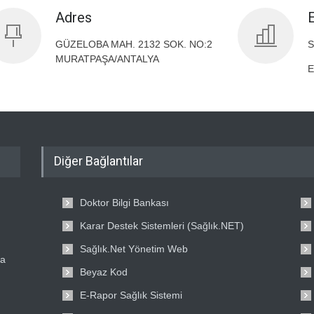
Adres
GÜZELOBA MAH. 2132 SOK. NO:2
S
MURATPAŞA/ANTALYA
E
Diğer Bağlantılar
Doktor Bilgi Bankası
Karar Destek Sistemleri (Sağlık.NET)
Sağlık.Net Yönetim Web
ta
Beyaz Kod
E-Rapor Sağlık Sistemi