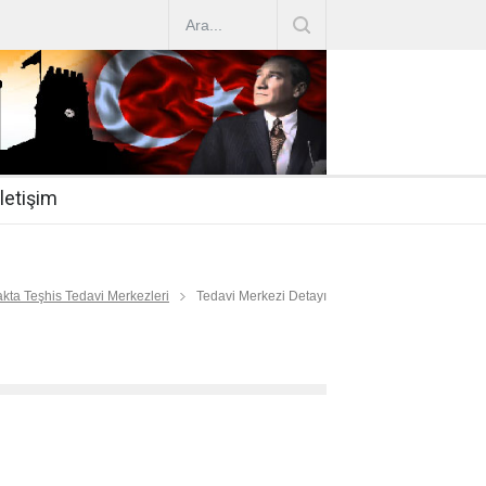
AZ ARTIRIMLARI
|
2019-07-31
esi 2019/16
|
2019-07-31
nda Çalıştırma Talep
|
2019-06-26
İletişim
 Hasta
|
2019-06-19
Mİ
|
2019-06-12
kta Teşhis Tedavi Merkezleri
Tedavi Merkezi Detayı