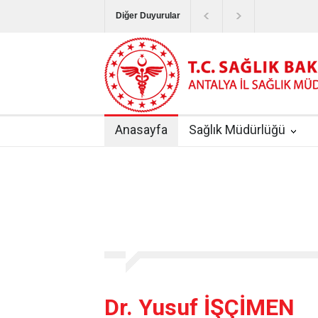
Diğer Duyurular
Bayram Tatilinde Sağlık Hizmetlerinin Sunum
Terapötik Aferez Merkezleri ve Üniteleri Hak
Yoğun Bakım Servislerinde Hasta Ziyareti Uy
Anasayfa
Sağlık Müdürlüğü
Kişisel Sağlık Verileri Hakkında Yönetmelik
|
ANTALYA İLİ KUDUZ AŞI UYGULAMA MERK
Dr. Yusuf İŞÇİMEN