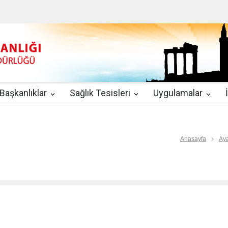
u
|
2019-08-09
2019 YILI TEMMUZ AYI DİYALİZ MERKEZLERİ CİH
kında Yönetmelik
|
2019-07-31
Teletıp ve Teleradyoloji Birimi Genelg
gulamaları
|
2019-06-26
Uzman Hekimlerin Pratisyen Hekim Kadrosu
Başkanlıklar
Sağlık Tesisleri
Uygulamalar
2019-06-21
2019/10 Nolu Sağlık Bakanlığı Genelgesi ile 3. Basamak
EZLERİ
|
2019-06-18
ETKİLİ İLETİŞİM VE ÖFKE KONTROLÜ EĞİTİ
Anasayfa
Aya