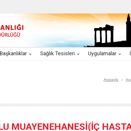
u
|
2019-08-09
2019 YILI TEMMUZ AYI DİYALİZ MERKEZLERİ CİH
kında Yönetmelik
|
2019-07-31
Teletıp ve Teleradyoloji Birimi Genelg
gulamaları
|
2019-06-26
Uzman Hekimlerin Pratisyen Hekim Kadrosu
Başkanlıklar
Sağlık Tesisleri
Uygulamalar
2019-06-21
2019/10 Nolu Sağlık Bakanlığı Genelgesi ile 3. Basamak
EZLERİ
|
2019-06-18
ETKİLİ İLETİŞİM VE ÖFKE KONTROLÜ EĞİTİ
Anasayfa
Aya
LU MUAYENEHANESİ(İÇ HASTAL