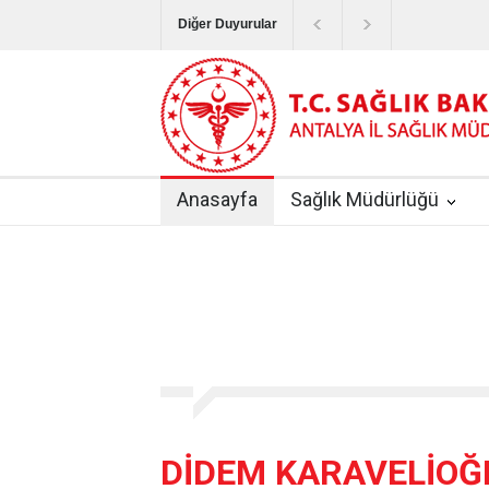
Diğer Duyurular
Bayram Tatilinde Sağlık Hizmetlerinin Sunum
Terapötik Aferez Merkezleri ve Üniteleri Hak
Yoğun Bakım Servislerinde Hasta Ziyareti Uy
Anasayfa
Sağlık Müdürlüğü
Kişisel Sağlık Verileri Hakkında Yönetmelik
|
ANTALYA İLİ KUDUZ AŞI UYGULAMA MERK
DİDEM KARAVELİOĞ