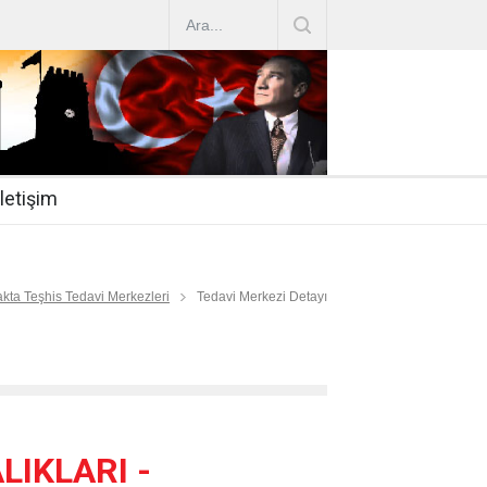
AZ ARTIRIMLARI
|
2019-07-31
esi 2019/16
|
2019-07-31
nda Çalıştırma Talep
|
2019-06-26
İletişim
 Hasta
|
2019-06-19
Mİ
|
2019-06-12
kta Teşhis Tedavi Merkezleri
Tedavi Merkezi Detayı
IKLARI -