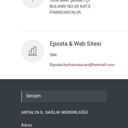
YENİ MAH.ŞERBETÇİ
BULVARI NO:26 KAT:3
FİNİKE/ANTALYA
Eposta & Web Sitesi
Site:
Eposta:
burhanatacan@hotmail.com
İletişim
ANTALYA İL SAĞLIK MÜDÜRLÜĞÜ
Adres