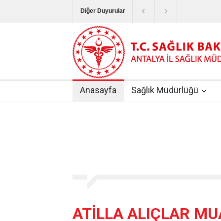
Diğer Duyurular
Bayram Tatilinde Sağlık Hizmetlerinin Sunum
Terapötik Aferez Merkezleri ve Üniteleri Hak
Yoğun Bakım Servislerinde Hasta Ziyareti Uy
Anasayfa
Sağlık Müdürlüğü
Kişisel Sağlık Verileri Hakkında Yönetmelik
|
ANTALYA İLİ KUDUZ AŞI UYGULAMA MERK
ATİLLA ALIÇLAR M