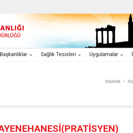
u
|
2019-08-09
2019 YILI TEMMUZ AYI DİYALİZ MERKEZLERİ CİH
kında Yönetmelik
|
2019-07-31
Teletıp ve Teleradyoloji Birimi Genelg
gulamaları
|
2019-06-26
Uzman Hekimlerin Pratisyen Hekim Kadrosu
Başkanlıklar
Sağlık Tesisleri
Uygulamalar
2019-06-21
2019/10 Nolu Sağlık Bakanlığı Genelgesi ile 3. Basamak
EZLERİ
|
2019-06-18
ETKİLİ İLETİŞİM VE ÖFKE KONTROLÜ EĞİTİ
Anasayfa
Aya
UAYENEHANESİ(PRATİSYEN)