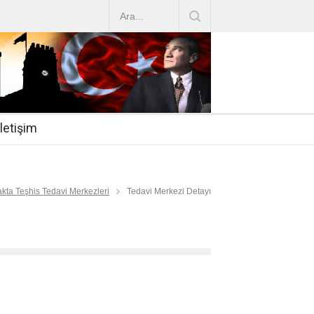
AZ ARTIRIMLARI
|
2019-07-31
esi 2019/16
|
2019-07-31
nda Çalıştırma Talep
|
2019-06-26
İletişim
 Hasta
|
2019-06-19
Mİ
|
2019-06-12
kta Teşhis Tedavi Merkezleri
Tedavi Merkezi Detayı