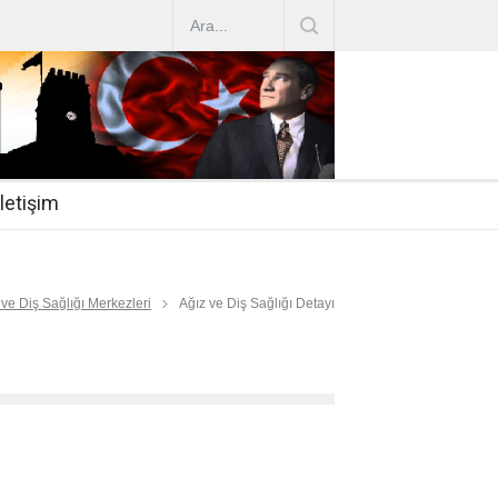
AZ ARTIRIMLARI
|
2019-07-31
esi 2019/16
|
2019-07-31
nda Çalıştırma Talep
|
2019-06-26
İletişim
 Hasta
|
2019-06-19
Mİ
|
2019-06-12
 ve Diş Sağlığı Merkezleri
Ağız ve Diş Sağlığı Detayı