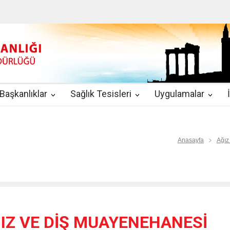
u
|
2019-08-09
2019 YILI TEMMUZ AYI DİYALİZ MERKEZLERİ CİH
kında Yönetmelik
|
2019-07-31
Teletıp ve Teleradyoloji Birimi Genelg
gulamaları
|
2019-06-26
Uzman Hekimlerin Pratisyen Hekim Kadrosu
Başkanlıklar
Sağlık Tesisleri
Uygulamalar
2019-06-21
2019/10 Nolu Sağlık Bakanlığı Genelgesi ile 3. Basamak
EZLERİ
|
2019-06-18
ETKİLİ İLETİŞİM VE ÖFKE KONTROLÜ EĞİTİ
Anasayfa
Ağız
IZ VE DİŞ MUAYENEHANESİ