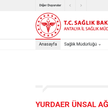
Diğer Duyurular
Bayram Tatilinde Sağlık Hizmetlerinin Sunum
Terapötik Aferez Merkezleri ve Üniteleri Hak
Yoğun Bakım Servislerinde Hasta Ziyareti Uy
Anasayfa
Sağlık Müdürlüğü
Kişisel Sağlık Verileri Hakkında Yönetmelik
|
ANTALYA İLİ KUDUZ AŞI UYGULAMA MERK
YURDAER ÜNSAL AĞ