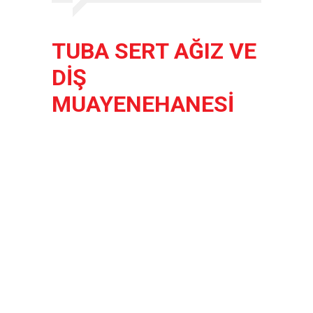
Uzman Hekimlerin Pratisyen
Hekim Kadrosunda
Çalıştırma Talep
|
2019-06-
26
TUBA SERT AĞIZ VE
Kişisel Sağlık Verileri
DİŞ
Hakkında Yönetmelik
|
2019-
06-21
MUAYENEHANESİ
2019/10 Nolu Sağlık
Bakanlığı Genelgesi ile 3.
Basamak Hasta
|
2019-06-19
ANTALYA İLİ KUDUZ AŞI
UYGULAMA MERKEZLERİ
|
2019-06-18
ETKİLİ İLETİŞİM VE ÖFKE
KONTROLÜ EĞİTİMİ
|
2019-
06-12