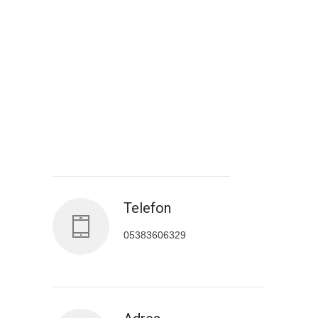
Antalya İl Sağlık Müdürlüğü
Telefon
05383606329