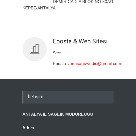
DEMİR CAD. A BLOK NO:30A/1
KEPEZ/ANTALYA
Eposta & Web Sitesi
Site:
Eposta:
venusagızvedis@gmail.com
İletişim
ANTALYA İL SAĞLIK MÜDÜRLÜĞÜ
Adres