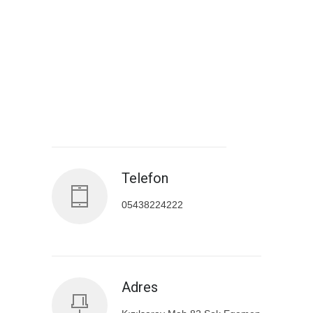
Antalya İl Sağlık Müdürlüğü
Telefon
05438224222
Adres