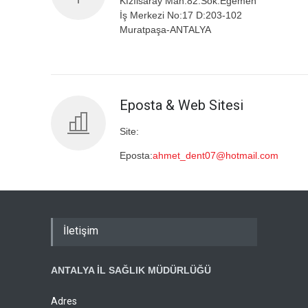
Kızılsaray Mah.82.Sok.Egemen
İş Merkezi No:17 D:203-102
Muratpaşa-ANTALYA
Eposta & Web Sitesi
Site:
Eposta:
ahmet_dent07@hotmail.com
İletişim
ANTALYA İL SAĞLIK MÜDÜRLÜĞÜ
Adres