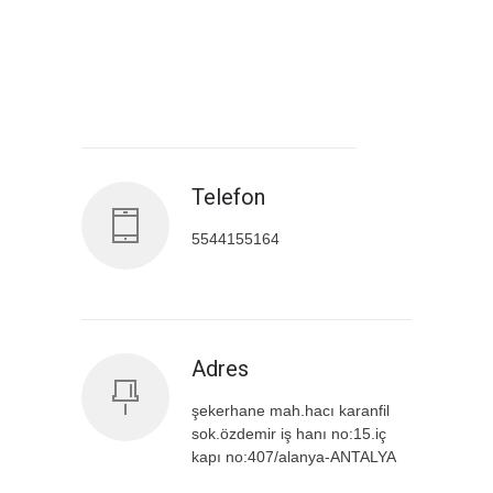
Antalya İl Sağlık Müdürlüğü
Telefon
5544155164
Adres
şekerhane mah.hacı karanfil
sok.özdemir iş hanı no:15.iç
kapı no:407/alanya-ANTALYA