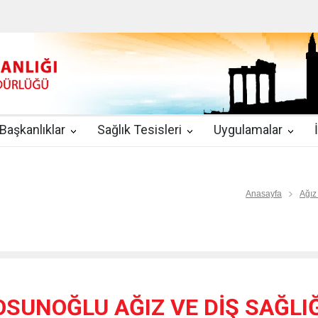
u
|
2019-08-09
2019 YILI TEMMUZ AYI DİYALİZ MERKEZLERİ CİH
kında Yönetmelik
|
2019-07-31
Teletıp ve Teleradyoloji Birimi Genelg
gulamaları
|
2019-06-26
Uzman Hekimlerin Pratisyen Hekim Kadrosu
Başkanlıklar
Sağlık Tesisleri
Uygulamalar
2019-06-21
2019/10 Nolu Sağlık Bakanlığı Genelgesi ile 3. Basamak
EZLERİ
|
2019-06-18
ETKİLİ İLETİŞİM VE ÖFKE KONTROLÜ EĞİTİ
Anasayfa
Ağız
SUNOĞLU AĞIZ VE DİŞ SAĞLIĞI