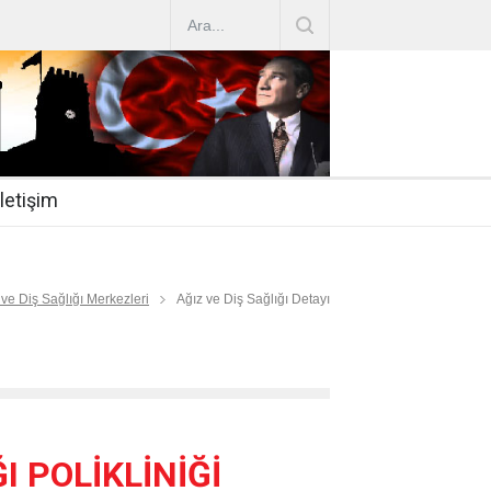
AZ ARTIRIMLARI
|
2019-07-31
esi 2019/16
|
2019-07-31
nda Çalıştırma Talep
|
2019-06-26
İletişim
 Hasta
|
2019-06-19
Mİ
|
2019-06-12
 ve Diş Sağlığı Merkezleri
Ağız ve Diş Sağlığı Detayı
 POLİKLİNİĞİ