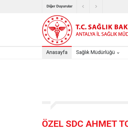
Diğer Duyurular
Bayram Tatilinde Sağlık Hizmetlerinin Sunum
Terapötik Aferez Merkezleri ve Üniteleri Hak
Yoğun Bakım Servislerinde Hasta Ziyareti Uy
Anasayfa
Sağlık Müdürlüğü
Kişisel Sağlık Verileri Hakkında Yönetmelik
|
ANTALYA İLİ KUDUZ AŞI UYGULAMA MERK
ÖZEL SDC AHMET TO