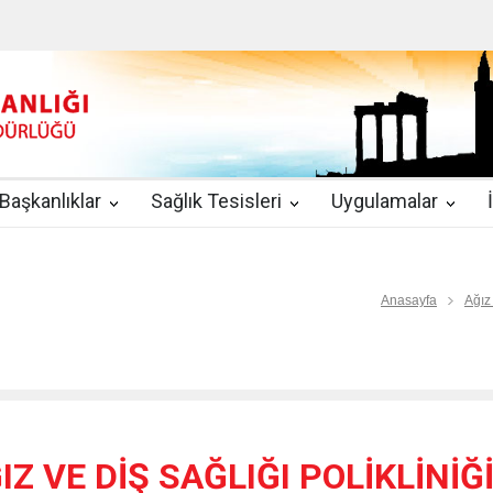
u
|
2019-08-09
2019 YILI TEMMUZ AYI DİYALİZ MERKEZLERİ CİH
kında Yönetmelik
|
2019-07-31
Teletıp ve Teleradyoloji Birimi Genelg
gulamaları
|
2019-06-26
Uzman Hekimlerin Pratisyen Hekim Kadrosu
Başkanlıklar
Sağlık Tesisleri
Uygulamalar
2019-06-21
2019/10 Nolu Sağlık Bakanlığı Genelgesi ile 3. Basamak
EZLERİ
|
2019-06-18
ETKİLİ İLETİŞİM VE ÖFKE KONTROLÜ EĞİTİ
Anasayfa
Ağız
Z VE DİŞ SAĞLIĞI POLİKLİNİĞ