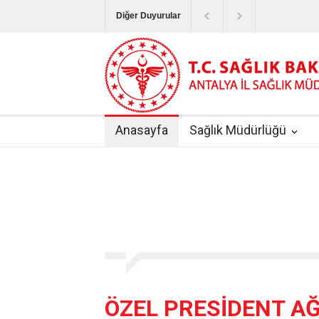
Diğer Duyurular
Bayram Tatilinde Sağlık Hizmetlerinin Sunum
Terapötik Aferez Merkezleri ve Üniteleri Hak
Yoğun Bakım Servislerinde Hasta Ziyareti Uy
Anasayfa
Sağlık Müdürlüğü
Kişisel Sağlık Verileri Hakkında Yönetmelik
|
ANTALYA İLİ KUDUZ AŞI UYGULAMA MERK
ÖZEL PRESİDENT AĞI