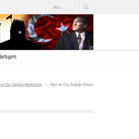
AZ ARTIRIMLARI
|
2019-07-31
esi 2019/16
|
2019-07-31
nda Çalıştırma Talep
|
2019-06-26
İletişim
 Hasta
|
2019-06-19
Mİ
|
2019-06-12
 ve Diş Sağlığı Merkezleri
Ağız ve Diş Sağlığı Detayı
İ