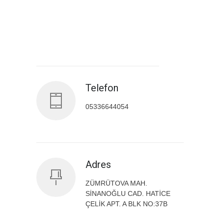
Antalya İl Sağlık Müdürlüğü
Telefon
05336644054
Adres
ZÜMRÜTOVA MAH.
SİNANOĞLU CAD. HATİCE
ÇELİK APT. A BLK NO:37B