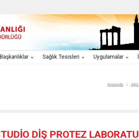
u
|
2019-08-09
2019 YILI TEMMUZ AYI DİYALİZ MERKEZLERİ CİH
kında Yönetmelik
|
2019-07-31
Teletıp ve Teleradyoloji Birimi Genelg
gulamaları
|
2019-06-26
Uzman Hekimlerin Pratisyen Hekim Kadrosu
Başkanlıklar
Sağlık Tesisleri
Uygulamalar
2019-06-21
2019/10 Nolu Sağlık Bakanlığı Genelgesi ile 3. Basamak
EZLERİ
|
2019-06-18
ETKİLİ İLETİŞİM VE ÖFKE KONTROLÜ EĞİTİ
Anasayfa
Ağız
STUDİO DİŞ PROTEZ LABORATU