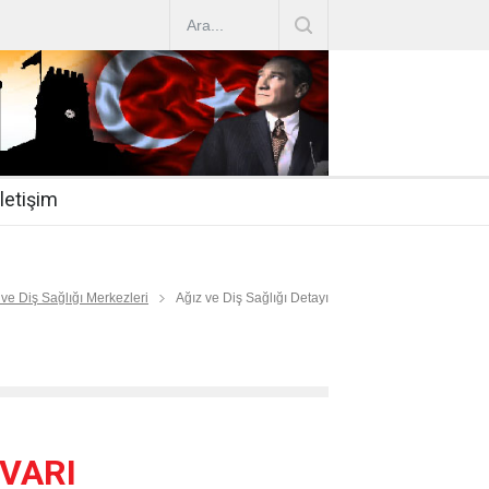
AZ ARTIRIMLARI
|
2019-07-31
esi 2019/16
|
2019-07-31
nda Çalıştırma Talep
|
2019-06-26
İletişim
 Hasta
|
2019-06-19
Mİ
|
2019-06-12
 ve Diş Sağlığı Merkezleri
Ağız ve Diş Sağlığı Detayı
VARI