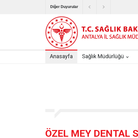
Diğer Duyurular
Bayram Tatilinde Sağlık Hizmetlerinin Sunum
Terapötik Aferez Merkezleri ve Üniteleri Hak
Yoğun Bakım Servislerinde Hasta Ziyareti Uy
Anasayfa
Sağlık Müdürlüğü
Kişisel Sağlık Verileri Hakkında Yönetmelik
|
ANTALYA İLİ KUDUZ AŞI UYGULAMA MERK
ÖZEL MEY DENTAL 