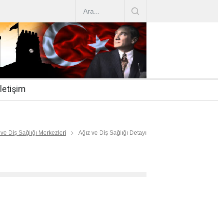
AZ ARTIRIMLARI
|
2019-07-31
esi 2019/16
|
2019-07-31
nda Çalıştırma Talep
|
2019-06-26
İletişim
 Hasta
|
2019-06-19
Mİ
|
2019-06-12
 ve Diş Sağlığı Merkezleri
Ağız ve Diş Sağlığı Detayı