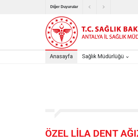
Diğer Duyurular
Bayram Tatilinde Sağlık Hizmetlerinin Sunum
Terapötik Aferez Merkezleri ve Üniteleri Hak
Yoğun Bakım Servislerinde Hasta Ziyareti Uy
Anasayfa
Sağlık Müdürlüğü
Kişisel Sağlık Verileri Hakkında Yönetmelik
|
ANTALYA İLİ KUDUZ AŞI UYGULAMA MERK
ÖZEL LİLA DENT AĞI