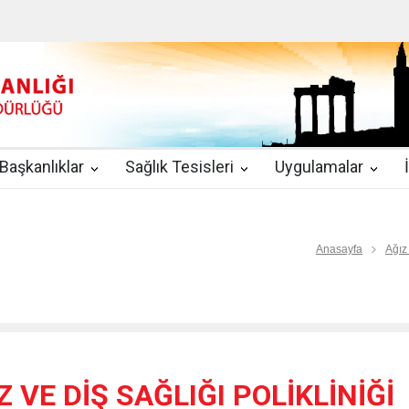
u
|
2019-08-09
2019 YILI TEMMUZ AYI DİYALİZ MERKEZLERİ CİH
kında Yönetmelik
|
2019-07-31
Teletıp ve Teleradyoloji Birimi Genelg
gulamaları
|
2019-06-26
Uzman Hekimlerin Pratisyen Hekim Kadrosu
Başkanlıklar
Sağlık Tesisleri
Uygulamalar
2019-06-21
2019/10 Nolu Sağlık Bakanlığı Genelgesi ile 3. Basamak
EZLERİ
|
2019-06-18
ETKİLİ İLETİŞİM VE ÖFKE KONTROLÜ EĞİTİ
Anasayfa
Ağız
Z VE DİŞ SAĞLIĞI POLİKLİNİĞİ