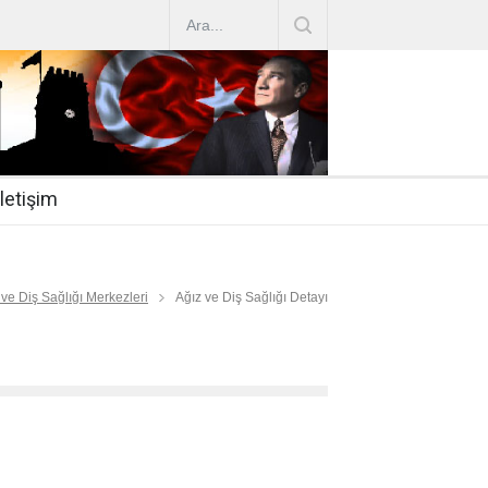
AZ ARTIRIMLARI
|
2019-07-31
esi 2019/16
|
2019-07-31
nda Çalıştırma Talep
|
2019-06-26
İletişim
 Hasta
|
2019-06-19
Mİ
|
2019-06-12
 ve Diş Sağlığı Merkezleri
Ağız ve Diş Sağlığı Detayı