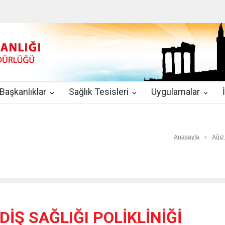
u
|
2019-08-09
2019 YILI TEMMUZ AYI DİYALİZ MERKEZLERİ CİH
kında Yönetmelik
|
2019-07-31
Teletıp ve Teleradyoloji Birimi Genelg
gulamaları
|
2019-06-26
Uzman Hekimlerin Pratisyen Hekim Kadrosu
Başkanlıklar
Sağlık Tesisleri
Uygulamalar
2019-06-21
2019/10 Nolu Sağlık Bakanlığı Genelgesi ile 3. Basamak
EZLERİ
|
2019-06-18
ETKİLİ İLETİŞİM VE ÖFKE KONTROLÜ EĞİTİ
Anasayfa
Ağız
DİŞ SAĞLIĞI POLİKLİNİĞİ