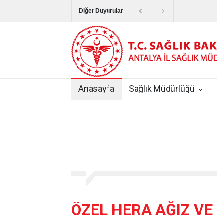
Diğer Duyurular
Bayram Tatilinde Sağlık Hizmetlerinin Sunum
Terapötik Aferez Merkezleri ve Üniteleri Hak
Yoğun Bakım Servislerinde Hasta Ziyareti Uy
Anasayfa
Sağlık Müdürlüğü
Kişisel Sağlık Verileri Hakkında Yönetmelik
|
ANTALYA İLİ KUDUZ AŞI UYGULAMA MERK
ÖZEL HERA AĞIZ VE 