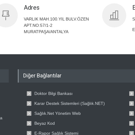
Adres
VARLIK MAH.100.YIL BULV.ÖZEN
S
APT.NO:57/1-2
E
MURATPAŞA/ANTALYA
Diğer Bağlantılar
Doktor Bilgi Bankası
Karar Destek Sistemleri (Sağlık.NET)
Sağlık.Net Yönetim Web
ta
Beyaz Kod
E-Rapor Sağlık Sistemi