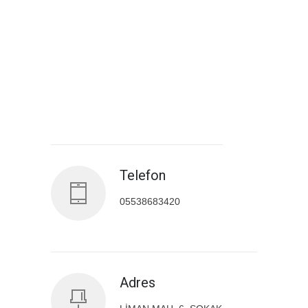
Antalya İl Sağlık Müdürlüğü
Telefon
05538683420
Adres