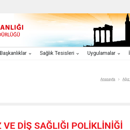
u
|
2019-08-09
2019 YILI TEMMUZ AYI DİYALİZ MERKEZLERİ CİH
kında Yönetmelik
|
2019-07-31
Teletıp ve Teleradyoloji Birimi Genelg
gulamaları
|
2019-06-26
Uzman Hekimlerin Pratisyen Hekim Kadrosu
Başkanlıklar
Sağlık Tesisleri
Uygulamalar
2019-06-21
2019/10 Nolu Sağlık Bakanlığı Genelgesi ile 3. Basamak
EZLERİ
|
2019-06-18
ETKİLİ İLETİŞİM VE ÖFKE KONTROLÜ EĞİTİ
Anasayfa
Ağız
VE DİŞ SAĞLIĞI POLİKLİNİĞİ