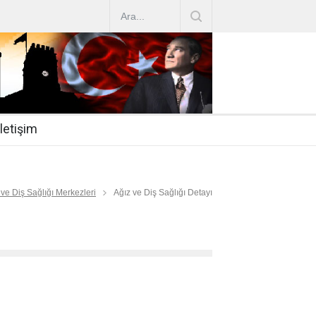
AZ ARTIRIMLARI
|
2019-07-31
esi 2019/16
|
2019-07-31
nda Çalıştırma Talep
|
2019-06-26
İletişim
 Hasta
|
2019-06-19
Mİ
|
2019-06-12
 ve Diş Sağlığı Merkezleri
Ağız ve Diş Sağlığı Detayı