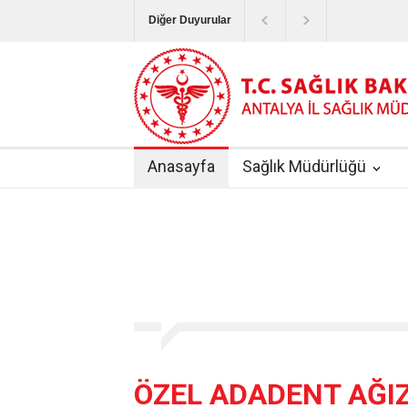
Diğer Duyurular
Bayram Tatilinde Sağlık Hizmetlerinin Sunum
Terapötik Aferez Merkezleri ve Üniteleri Hak
Yoğun Bakım Servislerinde Hasta Ziyareti Uy
Anasayfa
Sağlık Müdürlüğü
Kişisel Sağlık Verileri Hakkında Yönetmelik
|
ANTALYA İLİ KUDUZ AŞI UYGULAMA MERK
ÖZEL ADADENT AĞIZ 