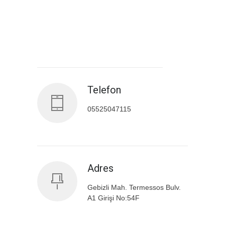
Antalya İl Sağlık Müdürlüğü
Telefon
05525047115
Adres
Gebizli Mah. Termessos Bulv.
A1 Girişi No:54F