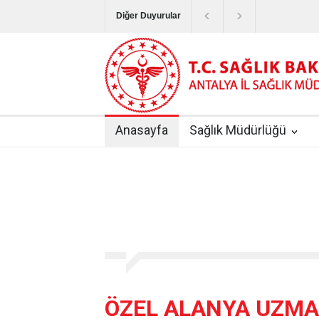
Diğer Duyurular
Bayram Tatilinde Sağlık Hizmetlerinin Sunum
Terapötik Aferez Merkezleri ve Üniteleri Hak
Yoğun Bakım Servislerinde Hasta Ziyareti Uy
Anasayfa
Sağlık Müdürlüğü
Kişisel Sağlık Verileri Hakkında Yönetmelik
|
ANTALYA İLİ KUDUZ AŞI UYGULAMA MERK
ÖZEL ALANYA UZMAN