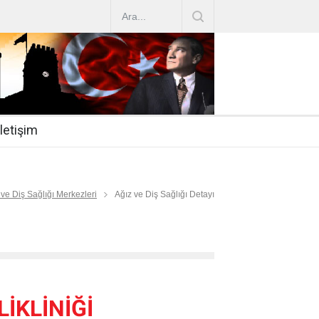
AZ ARTIRIMLARI
|
2019-07-31
esi 2019/16
|
2019-07-31
nda Çalıştırma Talep
|
2019-06-26
İletişim
 Hasta
|
2019-06-19
Mİ
|
2019-06-12
 ve Diş Sağlığı Merkezleri
Ağız ve Diş Sağlığı Detayı
İKLİNİĞİ