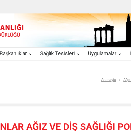
u
|
2019-08-09
2019 YILI TEMMUZ AYI DİYALİZ MERKEZLERİ CİH
kında Yönetmelik
|
2019-07-31
Teletıp ve Teleradyoloji Birimi Genelg
gulamaları
|
2019-06-26
Uzman Hekimlerin Pratisyen Hekim Kadrosu
Başkanlıklar
Sağlık Tesisleri
Uygulamalar
2019-06-21
2019/10 Nolu Sağlık Bakanlığı Genelgesi ile 3. Basamak
EZLERİ
|
2019-06-18
ETKİLİ İLETİŞİM VE ÖFKE KONTROLÜ EĞİTİ
Anasayfa
Ağız
LAR AĞIZ VE DİŞ SAĞLIĞI POL