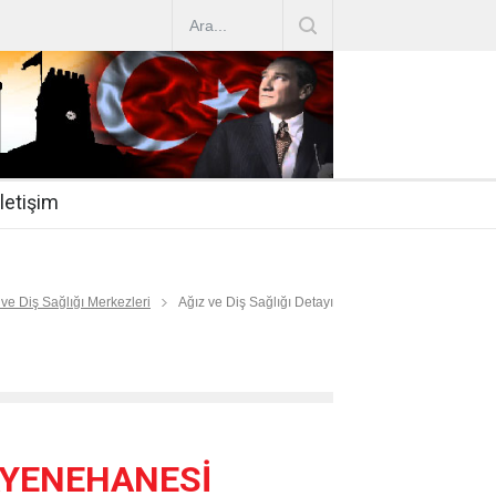
AZ ARTIRIMLARI
|
2019-07-31
esi 2019/16
|
2019-07-31
nda Çalıştırma Talep
|
2019-06-26
İletişim
 Hasta
|
2019-06-19
Mİ
|
2019-06-12
 ve Diş Sağlığı Merkezleri
Ağız ve Diş Sağlığı Detayı
AYENEHANESİ