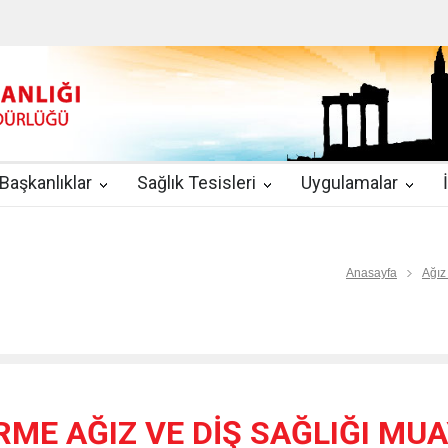
u
|
2019-08-09
2019 YILI TEMMUZ AYI DİYALİZ MERKEZLERİ CİH
kında Yönetmelik
|
2019-07-31
Teletıp ve Teleradyoloji Birimi Genelg
gulamaları
|
2019-06-26
Uzman Hekimlerin Pratisyen Hekim Kadrosu
Başkanlıklar
Sağlık Tesisleri
Uygulamalar
2019-06-21
2019/10 Nolu Sağlık Bakanlığı Genelgesi ile 3. Basamak
EZLERİ
|
2019-06-18
ETKİLİ İLETİŞİM VE ÖFKE KONTROLÜ EĞİTİ
Anasayfa
Ağız
RME AĞIZ VE DİŞ SAĞLIĞI MU