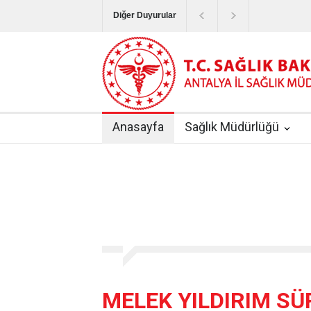
Diğer Duyurular
Bayram Tatilinde Sağlık Hizmetlerinin Sunum
Terapötik Aferez Merkezleri ve Üniteleri Hak
Yoğun Bakım Servislerinde Hasta Ziyareti Uy
Anasayfa
Sağlık Müdürlüğü
Kişisel Sağlık Verileri Hakkında Yönetmelik
|
ANTALYA İLİ KUDUZ AŞI UYGULAMA MERK
MELEK YILDIRIM SÜ