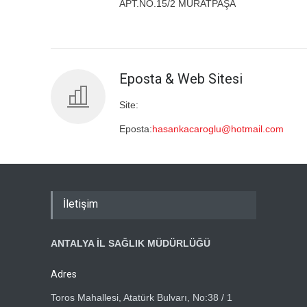
APT.NO.15/2 MURATPAŞA
Eposta & Web Sitesi
Site:
Eposta:
hasankacaroglu@hotmail.com
İletişim
ANTALYA İL SAĞLIK MÜDÜRLÜĞÜ
Adres
Toros Mahallesi, Atatürk Bulvarı, No:38 / 1