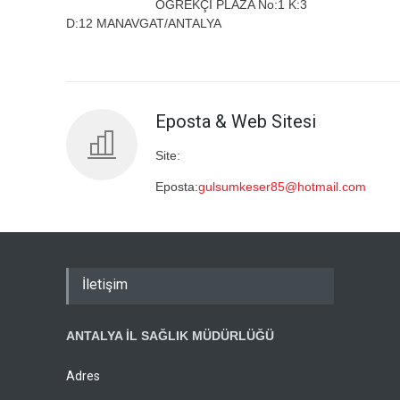
ÖĞREKÇİ PLAZA No:1 K:3
D:12 MANAVGAT/ANTALYA
Eposta & Web Sitesi
Site:
Eposta:
gulsumkeser85@hotmail.com
İletişim
ANTALYA İL SAĞLIK MÜDÜRLÜĞÜ
Adres