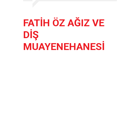
Uzman Hekimlerin Pratisyen
Hekim Kadrosunda
Çalıştırma Talep
|
2019-06-
26
FATİH ÖZ AĞIZ VE
Kişisel Sağlık Verileri
DİŞ
Hakkında Yönetmelik
|
2019-
06-21
MUAYENEHANESİ
2019/10 Nolu Sağlık
Bakanlığı Genelgesi ile 3.
Basamak Hasta
|
2019-06-19
ANTALYA İLİ KUDUZ AŞI
UYGULAMA MERKEZLERİ
|
2019-06-18
ETKİLİ İLETİŞİM VE ÖFKE
KONTROLÜ EĞİTİMİ
|
2019-
06-12