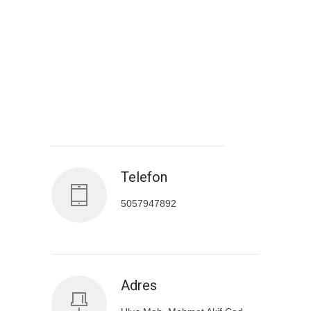
Antalya İl Sağlık Müdürlüğü
Telefon
5057947892
Adres