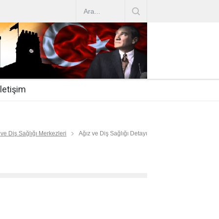
AZ ARTIRIMLARI
|
2019-07-31
esi 2019/16
|
2019-07-31
nda Çalıştırma Talep
|
2019-06-26
İletişim
 Hasta
|
2019-06-19
Mİ
|
2019-06-12
 ve Diş Sağlığı Merkezleri
Ağız ve Diş Sağlığı Detayı