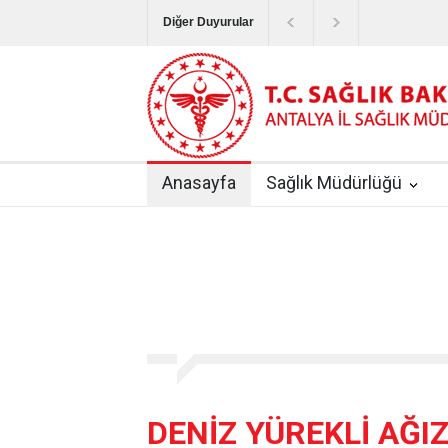
Diğer Duyurular
Bayram Tatilinde Sağlık Hizmetlerinin Sunum
Terapötik Aferez Merkezleri ve Üniteleri Hak
Yoğun Bakım Servislerinde Hasta Ziyareti Uy
Anasayfa
Sağlık Müdürlüğü
Kişisel Sağlık Verileri Hakkında Yönetmelik
|
ANTALYA İLİ KUDUZ AŞI UYGULAMA MERK
DENİZ YÜREKLİ AĞI