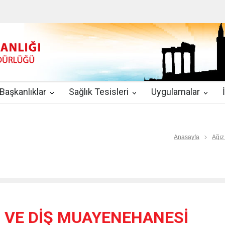
u
|
2019-08-09
2019 YILI TEMMUZ AYI DİYALİZ MERKEZLERİ CİH
kında Yönetmelik
|
2019-07-31
Teletıp ve Teleradyoloji Birimi Genelg
gulamaları
|
2019-06-26
Uzman Hekimlerin Pratisyen Hekim Kadrosu
Başkanlıklar
Sağlık Tesisleri
Uygulamalar
2019-06-21
2019/10 Nolu Sağlık Bakanlığı Genelgesi ile 3. Basamak
EZLERİ
|
2019-06-18
ETKİLİ İLETİŞİM VE ÖFKE KONTROLÜ EĞİTİ
Anasayfa
Ağız
Z VE DİŞ MUAYENEHANESİ