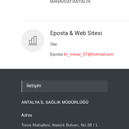
MANAVGAT/ANTALYA
Eposta & Web Sitesi
Site:
Eposta:
br_messi_07@hotmail.com
İletişim
ANTALYA İL SAĞLIK MÜDÜRLÜĞÜ
Adres
Toros Mahallesi, Atatürk Bulvarı, No:38 / 1