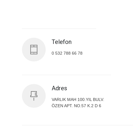
Antalya İl Sağlık Müdürlüğü
Telefon
0 532 788 66 78
Adres
VARLIK MAH 100.YIL BULV.
ÖZEN APT. NO.57 K.2 D 6