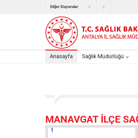
Diğer Duyurular
Bayram Tatilinde Sağlık Hizmetlerinin Sunum
Terapötik Aferez Merkezleri ve Üniteleri Hak
Yoğun Bakım Servislerinde Hasta Ziyareti Uy
Anasayfa
Sağlık Müdürlüğü
Kişisel Sağlık Verileri Hakkında Yönetmelik
|
ANTALYA İLİ KUDUZ AŞI UYGULAMA MERK
MANAVGAT İLÇE SA