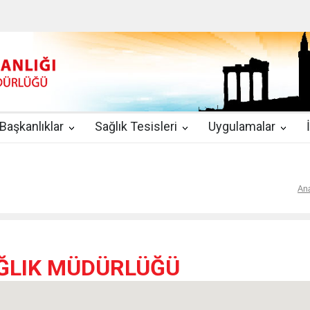
u
|
2019-08-09
2019 YILI TEMMUZ AYI DİYALİZ MERKEZLERİ CİH
kında Yönetmelik
|
2019-07-31
Teletıp ve Teleradyoloji Birimi Genelg
gulamaları
|
2019-06-26
Uzman Hekimlerin Pratisyen Hekim Kadrosu
Başkanlıklar
Sağlık Tesisleri
Uygulamalar
2019-06-21
2019/10 Nolu Sağlık Bakanlığı Genelgesi ile 3. Basamak
EZLERİ
|
2019-06-18
ETKİLİ İLETİŞİM VE ÖFKE KONTROLÜ EĞİTİ
An
ĞLIK MÜDÜRLÜĞÜ