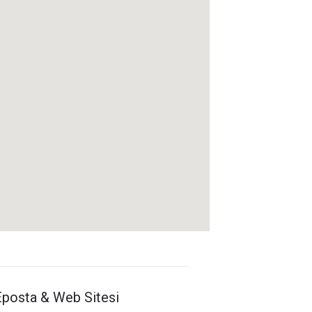
Antalya İl Sağlık Müdürlüğü
Eposta & Web Sitesi