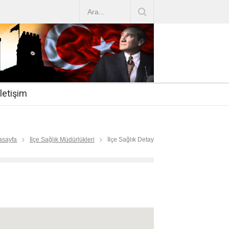
AZ ARTIRIMLARI
|
2019-07-31
esi 2019/16
|
2019-07-31
nda Çalıştırma Talep
|
2019-06-26
İletişim
 Hasta
|
2019-06-19
Mİ
|
2019-06-12
asayfa
İlçe Sağlık Müdürlükleri
İlçe Sağlık Detay