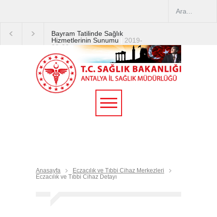
Bayram Tatilinde Sağlık
Hizmetlerinin Sunumu
|
2019-
08-09
2019 YILI TEMMUZ AYI
DİYALİZ MERKEZLERİ
CİHAZ ARTIRIMLARI
|
2019-
07-31
Terapötik Aferez Merkezleri
ve Üniteleri Hakkında
Yönetmelik
|
2019-07-31
Teletıp ve Teleradyoloji Birimi
Genelgesi 2019/16
|
2019-
07-31
Anasayfa
Eczacılık ve Tıbbi Cihaz Merkezleri
Eczacılık ve Tıbbi Cihaz Detayı
Yoğun Bakım Servislerinde
Hasta Ziyareti Uygulamaları
|
2019-06-26