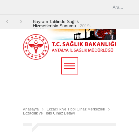
Bayram Tatilinde Sağlık
Hizmetlerinin Sunumu
|
2019-
08-09
2019 YILI TEMMUZ AYI
DİYALİZ MERKEZLERİ
CİHAZ ARTIRIMLARI
|
2019-
07-31
Terapötik Aferez Merkezleri
ve Üniteleri Hakkında
Yönetmelik
|
2019-07-31
Teletıp ve Teleradyoloji Birimi
Genelgesi 2019/16
|
2019-
07-31
Anasayfa
Eczacılık ve Tıbbi Cihaz Merkezleri
Eczacılık ve Tıbbi Cihaz Detayı
Yoğun Bakım Servislerinde
Hasta Ziyareti Uygulamaları
|
2019-06-26