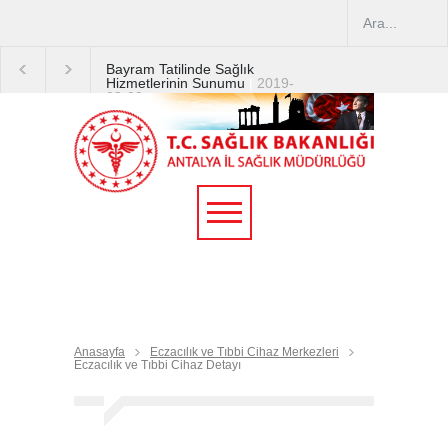
Bayram Tatilinde Sağlık
Hizmetlerinin Sunumu
|
2019-
08-09
2019 YILI TEMMUZ AYI
DİYALİZ MERKEZLERİ
CİHAZ ARTIRIMLARI
|
2019-
07-31
Terapötik Aferez Merkezleri
ve Üniteleri Hakkında
Yönetmelik
|
2019-07-31
Teletıp ve Teleradyoloji Birimi
Genelgesi 2019/16
|
2019-
07-31
Anasayfa
Eczacılık ve Tıbbi Cihaz Merkezleri
Eczacılık ve Tıbbi Cihaz Detayı
Yoğun Bakım Servislerinde
Hasta Ziyareti Uygulamaları
|
2019-06-26