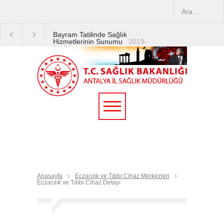
Bayram Tatilinde Sağlık
Hizmetlerinin Sunumu
|
2019-
08-09
2019 YILI TEMMUZ AYI
DİYALİZ MERKEZLERİ
CİHAZ ARTIRIMLARI
|
2019-
07-31
Terapötik Aferez Merkezleri
ve Üniteleri Hakkında
Yönetmelik
|
2019-07-31
Teletıp ve Teleradyoloji Birimi
Genelgesi 2019/16
|
2019-
07-31
Anasayfa
Eczacılık ve Tıbbi Cihaz Merkezleri
Eczacılık ve Tıbbi Cihaz Detayı
Yoğun Bakım Servislerinde
Hasta Ziyareti Uygulamaları
|
2019-06-26